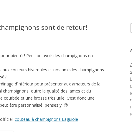
 champignons sont de retour!
R
t pour bientôt! Peut-on avoir des champignons en
ts aux couleurs hivernales et nos amis les champignons
v
sés!
ardinage d’intérieur pour présenter aux amateurs de la
t
ial champignons, outre la qualité des lames et du
J
 courbée et une brosse très utile. C’est donc une
peut être personnalisé, pensez y! 🙂
officiel:
couteau à champignons Laguiole