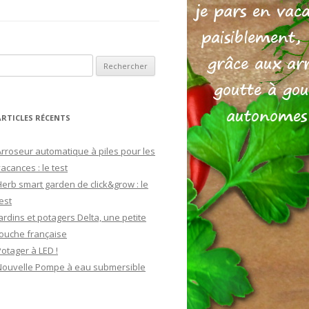
echercher :
ARTICLES RÉCENTS
Arroseur automatique à piles pour les
acances : le test
Herb smart garden de click&grow : le
est
ardins et potagers Delta, une petite
touche française
Potager à LED !
Nouvelle Pompe à eau submersible