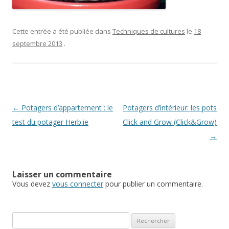
Cette entrée a été publiée dans
Techniques de cultures
le
18
septembre 2013
.
Navigation des articles
←
Potagers d’appartement : le
Potagers d’intérieur: les pots
test du potager Herb:ie
Click and Grow (Click&Grow)
→
Laisser un commentaire
Vous devez
vous connecter
pour publier un commentaire.
Rechercher :